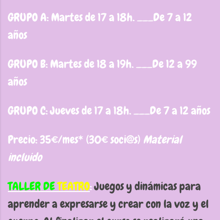
GRUPO A: Martes de 17 a 18h. ___De 7 a 12
años
GRUPO B: Martes de 18 a 19h. ___De 12 a 99
años
GRUPO C: Jueves de 17 a 18h. ___De 7 a 12 años
Precio: 35€/mes* (30€ soci@s)
Material
incluido
TALLER DE
TEATRO
:
Juegos y dinámicas para
aprender a expresarse y crear con la voz y el