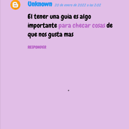
Unknown
C
20 de enero de 2022 a las 2:02
o
El tener una guia es algo
m
importante
para checar cosas
de
e
que nos gusta mas
n
t
RESPONDER
a
r
i
o
s