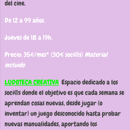
del cine.
De 12 a 99 años.
Jueves de 18 a 19h.
Precio: 35€/mes* (30€ soci@s)
Material
incluido
LUDOTECA CREATIVA
:
Espacio dedicado a los
soci@s donde el objetivo es que cada semana se
aprendan cosas nuevas, desde jugar (o
inventar) un juego desconocido hasta probar
nuevas manualidades, aportando los