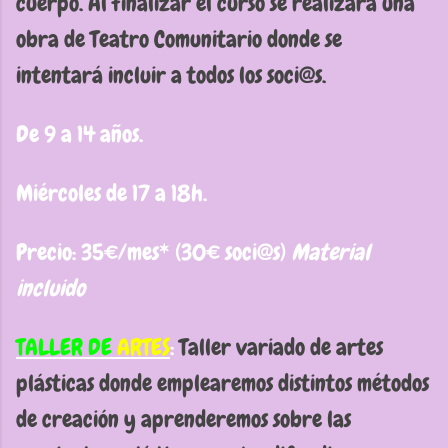
cuerpo. Al finalizar el curso se realizará una
obra de Teatro Comunitario donde se
intentará incluir a todos los soci@s.
De 9 a 14 años.
Miércoles de 17 a 18h.
Precio: 35€/mes* (30€ soci@s)
Material
incluido
TALLER DE
ARTES
:
Taller variado de artes
plásticas donde emplearemos distintos métodos
de creación y aprenderemos sobre las