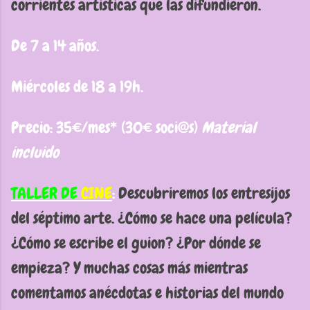
corrientes artísticas que las difundieron.
De 7 a 14 años.
Miércoles de 18 a 19h.
Precio: 35€/mes* (30€ soci@s)
Material
incluido
TALLER DE
CINE
:
Descubriremos los entresijos
del séptimo arte. ¿Cómo se hace una película?
¿Cómo se escribe el guion? ¿Por dónde se
empieza? Y muchas cosas más mientras
comentamos anécdotas e historias del mundo