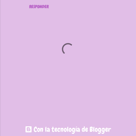
RESPONDER
P
u
Con la tecnología de Blogger
b