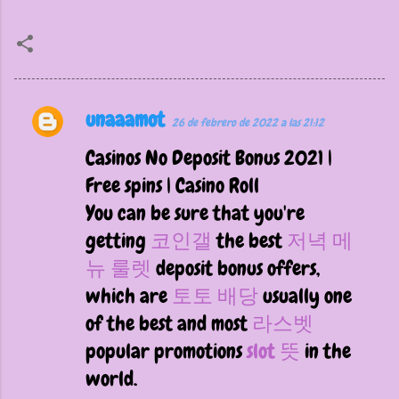
unaaamot
C
26 de febrero de 2022 a las 21:12
o
Casinos No Deposit Bonus 2021 |
m
Free spins | Casino Roll
e
You can be sure that you're
n
getting
코인갤
the best
저녁 메
t
뉴 룰렛
deposit bonus offers,
a
which are
토토 배당
usually one
r
of the best and most
라스벳
i
popular promotions
slot 뜻
in the
o
s
world.