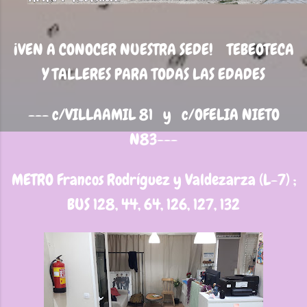
¡VEN A CONOCER NUESTRA SEDE! TEBEOTECA
Y TALLERES PARA TODAS LAS EDADES
--- c/VILLAAMIL 81 y c/OFELIA NIETO
N83---
METRO Francos Rodríguez y Valdezarza (L-7) ;
BUS 128, 44, 64, 126, 127, 132